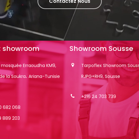
Contactez Nous
t
showroom
Showroom
Sousse
e mosquée Erraoudha KM9,
Tarpoflex Showroom Souss
de la Soukra، Ariana-Tunisie
RJPG+RH9, Sousse
+216 24 703 739
0 682 068
9 889 203