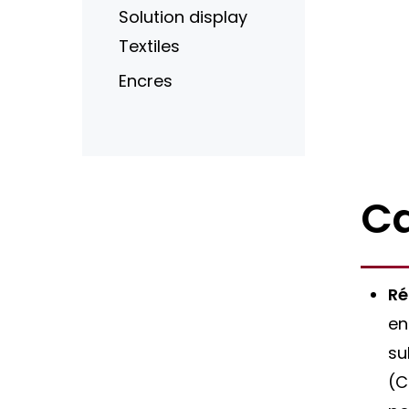
Solution display
Textiles
Encres
Hit enter to search or ESC to close
Ca
Re
en
su
(C