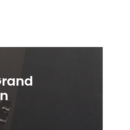
Grand
on