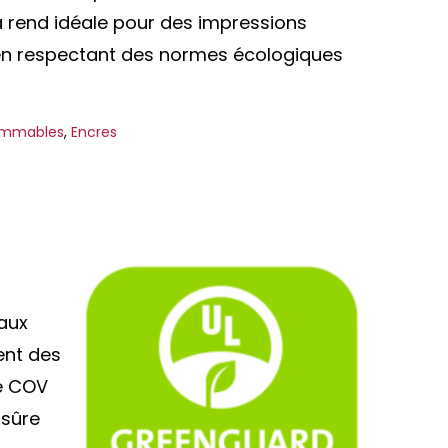
la rend idéale pour des impressions
en respectant des normes écologiques
mmables
,
Encres
aux
ent des
de COV
sûre