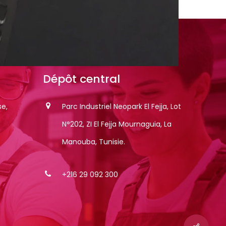
Dépôt
central
e,
Parc Industriel Neopark El Fejja, Lot
N°202, ZI El Fejja Mournaguia, La
Manouba, Tunisie.
+216 29 092 300