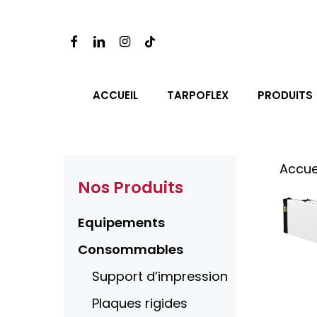
Skip
to
FACEBOOK
LINKEDIN
INSTAGRAM
TIKTOK
main
content
ACCUEIL
TARPOFLEX
PRODUITS
Accue
Nos Produits
Equipements
Consommables
Support d’impression
Plaques rigides