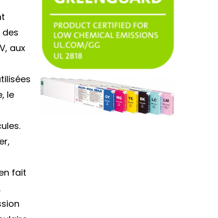
nt
c des
V, aux
ilisées
, le
cules.
er,
en fait
.
ssion