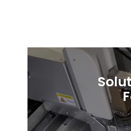
Solu
F