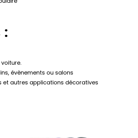
pulaire
s
:
 voiture.
sins, évènements ou salons
s et autres applications décoratives