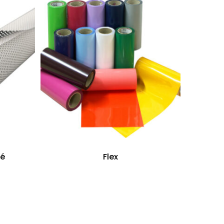
é
Flex