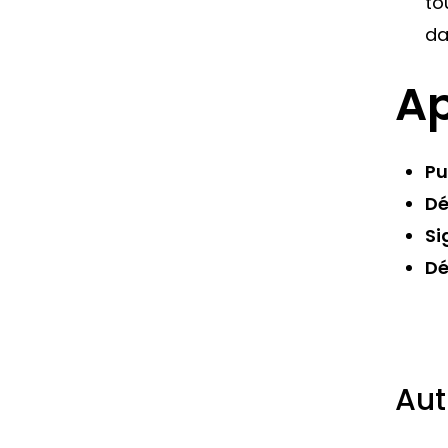
to
da
Ap
Pu
Dé
Si
Dé
Aut