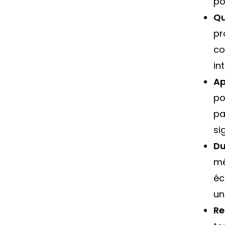
po
Qu
pr
co
in
Ap
po
pa
si
Du
me
é
un
Re