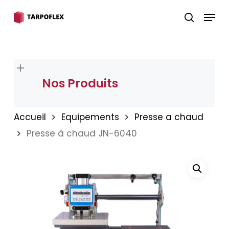
Skip
Menu
to
search
Close
main
Menu
content
Nos Produits
Accueil
Equipements
Presse a chaud
Presse à chaud JN-6040