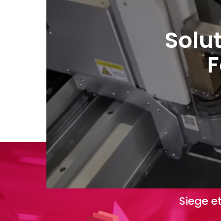
Solu
F
Siege
e