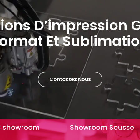
tions D’impression 
ormat Et Sublimati
Contactez Nous
t
showroom
Showroom
Sousse