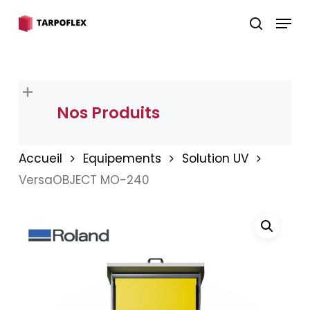
Skip
Menu
to
search
Close
main
Menu
content
Nos Produits
Accueil
Equipements
Solution UV
VersaOBJECT MO-240